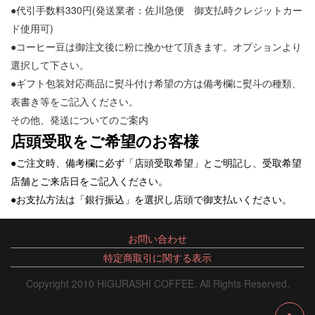
●代引手数料330円(発送業者：佐川急便 御支払時クレジットカー
ド使用可)
●コーヒー豆は御注文後に粉に挽かせて頂きます。オプションより
選択して下さい。
●ギフト包装対応商品に熨斗付け希望の方は備考欄に熨斗の種類、
表書き等をご記入ください。
その他、発送についてのご案内
店頭受取をご希望のお客様
●ご注文時、備考欄に必ず「店頭受取希望」とご明記し、受取希望
店舗とご来店日をご記入ください。
●お支払方法は「銀行振込」を選択し店頭で御支払いください。
お問い合わせ
特定商取引に関する表示
Copyright 2010 HIGURASHI COFFEE. All Rights Reserved.